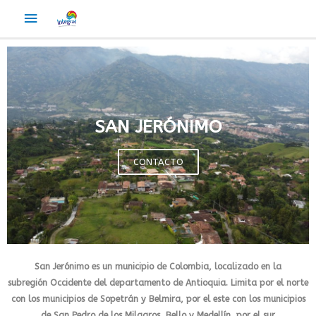
SAN JERÓNIMO
CONTACTO
San Jerónimo
es un
municipio
de
Colombia
, localizado en la
subregión
Occidente
del departamento de
Antioquia
. Limita por el norte
con los municipios de
Sopetrán
y
Belmira
, por el este con los municipios
de
San Pedro de los Milagros
,
Bello
y
Medellín
, por el sur