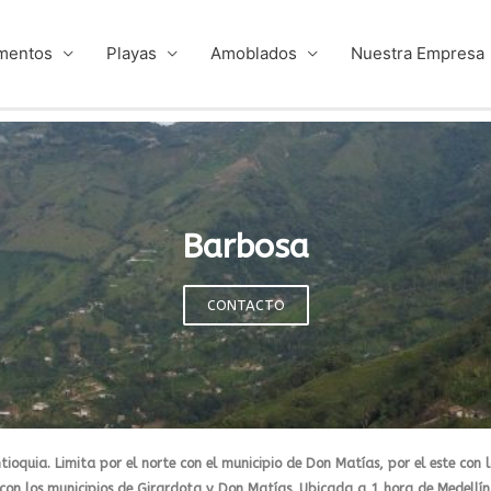
mentos
Playas
Amoblados​
Nuestra Empresa
Barbosa
CONTACTO
quia. Limita por el norte con el municipio de Don Matías, por el este con 
con los municipios de Girardota y Don Matías. Ubicada a 1 hora de Medellín